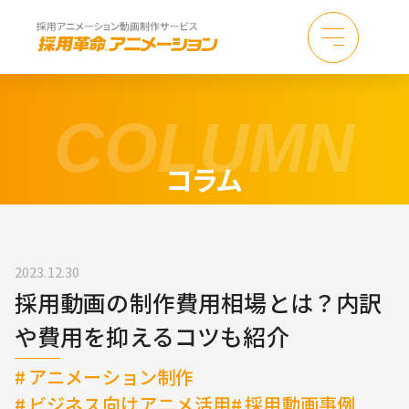
COLUMN
コラム
2023.12.30
採用動画の制作費用相場とは？内訳
terでシェア
や費用を抑えるコツも紹介
ebookでシェア
アニメーション制作
Eでシェア
ビジネス向けアニメ活用
採用動画事例